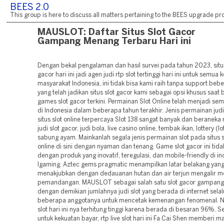
BEES 2.0
This group is here to discuss all matters pertaining to the BEES upgrade pro
MAUSLOT: Daftar Situs Slot Gacor
Gampang Menang Terbaru Hari ini
Dengan bekal pengalaman dan hasil survei pada tahun 2023, situs
gacor hari ini jadi agen judi rtp slot tertinggi hari ini untuk semua
masyarakat Indonesia, ini tidak bisa kami raih tanpa support beb
yang telah jadikan situs slot gacor kami sebagai opsi khusus saat
games slot gacor terkini. Permainan Slot Online telah menjadi se
di Indonesia dalam beberapa tahun terakhir. Jenis permainan jud
situs slot online terpercaya Slot 138 sangat banyak dan beraneka
judi slot gacor, judi bola, live casino online, tembak ikan, lottery (l
sabung ayam. Mainkanlah segala jenis permainan slot pada situs s
online di sini dengan nyaman dan tenang. Game slot gacor ini tida
dengan produk yang inovatif, teregulasi, dan mobile-friendly di in
Igaming. Aztec gems pragmatic menampilkan latar belakang yan
menakjubkan dengan dedauanan hutan dan air terjun mengalir m
pemandangan. MAUSLOT sebagai salah satu slot gacor gampan
dengan demikian jumlahnya judi slot yang berada di internet sela
beberapa anggotanya untuk mencetak kemenangan fenomenal. Nila
slot hari ini nya terhitung tinggi karena berada di besaran 96%. 
untuk kekuatan bayar, rtp live slot hari ini Fa Cai Shen memberi 