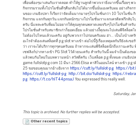
เพื่อนพ้องๆมาเล่นกับเราตลอด ทำให้ฐานลูกค้าพวกเรายิ่งมากขึ้นเรื่อยๆ พวก
กิจกรรมรวมทั้งโปรโมชั่นดีๆคืนกลับไปได้มากขึ้นนั่นเองครับผม อย่างกิจก
นของ เกมยิงปลา ก็เรียกว่าจัดเต็มมากมายๆโปรโมชั่นกว่า 10 โปรโมชั่น ก
กิจกรรม แจกกันทุกวัน แจกกันหนักๆบางโปรโมชั่นเราแจกเครดิตฟรีกลับ
ครับ นี่แหละครับที่ผมไม่อยากให้คุณทุกคนพลาดเลยจริงๆโปรโมชั่นสำหรับ
โปรโมชั่นสำหรับสมาชิกเก่าก็ยอดเยี่ยม แล้วอย่างงี้คุณจะไปเล่นพีจีสล็อตไ
ไม่ต้องไปไหนแล้วนะครับ อยู่กับพวกเราไปก่อนครับผม ฮ่า... เป็นไงบ้างคร
อะไรจำต้องเล่นสล็อตที่ pg slot ทางเข้า ต่อไปนี้รู้เรื่องเหตุผลกันรึยังล่ะขอรั
ว่า เราจะได้บริการทุกๆคนครับผม ถ้าหากจะเล่นพีจีสล็อตนึกถึงเรานะครับ ที
เซฟลิงก์ปากทางเข้า PG Slot ไว้ด้วยนะครับ สำหรับวันนี้ ผมจำเป็นต้องข
แล้วพบกันใหม่ในบทความหน้า สวัสดีครับ เว็บสล็อต pg ทั้งหมด เกมยิงป
game.fullslotpg.com 11 มีนา 2566 Elisa คาสิโนออนไลน์ ทางเข้า pg slotท
25 ขอขอบคุณมากอ้างอิงจาก
https://cutt.ly/fullslot-pg
https://bit.
https://cutt.ly/fullslot-pg
http://bit.do/fullslot-pg
https://rebran
pg
https://t.co/hlT44pnsaJ
You expressed this really well.
Saturday, Ja
This topic is archived. No further replies will be accepted.
Other recent topics