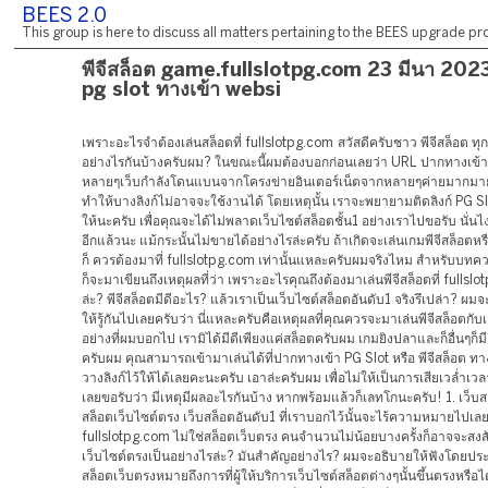
BEES 2.0
This group is here to discuss all matters pertaining to the BEES upgrade pro
พีจีสล็อต game.fullslotpg.com 23 มีนา 202
pg slot ทางเข้า websi
เพราะอะไรจำต้องเล่นสล็อตที่ fullslotpg.com สวัสดีครับชาว พีจีสล็อต ทุก
อย่างไรกันบ้างครับผม? ในขณะนี้ผมต้องบอกก่อนเลยว่า URL ปากทางเข้า
หลายๆเว็บกำลังโดนแบนจากโครงข่ายอินเตอร์เน็ตจากหลายๆค่ายมากมา
ทำให้บางลิงก์ไม่อาจจะใช้งานได้ โดยเหตุนั้น เราจะพยายามติดลิงก์ PG Sl
ให้นะครับ เพื่อคุณจะได้ไม่พลาดเว็บไซต์สล็อตชั้น1 อย่างเราไปขอรับ นั่น
อีกแล้วนะ แม้กระนั้นไม่ขายได้อย่างไรล่ะครับ ถ้าเกิดจะเล่นเกมพีจีสล็อตห
ก็ ควรต้องมาที่ fullslotpg.com เท่านั้นแหละครับผมจริงไหม สำหรับบทคว
ก็จะมาเขียนถึงเหตุผลที่ว่า เพราะอะไรคุณถึงต้องมาเล่นพีจีสล็อตที่ fullsl
ล่ะ? พีจีสล็อตมีดีอะไร? แล้วเราเป็นเว็บไซต์สล็อตอันดับ1 จริงรึเปล่า? ผ
ให้รู้กันไปเลยครับว่า นี่แหละครับคือเหตุผลที่คุณควรจะมาเล่นพีจีสล็อตกับเร
อย่างที่ผมบอกไป เรามิได้มีดีเพียงแค่สล็อตครับผม เกมยิงปลาและก็อื่นๆก็
ครับผม คุณสามารถเข้ามาเล่นได้ที่ปากทางเข้า PG Slot หรือ พีจีสล็อต ทาง
วางลิงก์ไว้ให้ได้เลยคะนะครับ เอาล่ะครับผม เพื่อไม่ให้เป็นการเสียเวล่ำเว
เลยขอรับว่า มีเหตุมีผลอะไรกันบ้าง หากพร้อมแล้วก็เลทโกนะครับ! 1. เว็บสล็
สล็อตเว็บไซต์ตรง เว็บสล็อตอันดับ1 ที่เราบอกไว้นั้นจะไร้ความหมายไปเลย
fullslotpg.com ไม่ใช่สล็อตเว็บตรง คนจำนวนไม่น้อยบางครั้งก็อาจจะสงสั
เว็บไซต์ตรงเป็นอย่างไรล่ะ? มันสำคัญอย่างไร? ผมจะอธิบายให้ฟังโดยป
สล็อตเว็บตรงหมายถึงการที่ผู้ให้บริการเว็บไซต์สล็อตต่างๆนั้นขึ้นตรงหรือไ