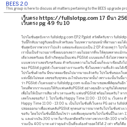
BEES 2.0
This group is here to discuss all matters pertaining to the BEES upgrade pro
เว็บตรง https://fullslotpg.com 17 มีนา 25
เว็บตรง pg 49 รับ 10
โปรโมชั่นสุดปังจาก fullslotpg.com EP.2 Pgslot สวัสดีครับชาว fullslot
วันนี้ก็กลับมาอยู่กับผมอีกแล้วครับผม ในบทความก่อนหน้าที่ผ่านมา ผมได้
ชั่นสุดปังจากพวกเราไปแล้ว แต่ผมจะต้องแบ่งเป็น 2 EP. ด้วยเหตุว่า โปร
เรานั้นเป็นจำนวนมากซึ่งผมบอกเลยว่า ผมไม่อยากที่จะให้คุณพลาดแม้กระท
เดียวเลยครับผม ยิ่งถ้าเกิดคุณเป็นแฟน PGSlot แบบผมล่ะก็ ยิ่งไม่ควรพล
แบบพวกเราเลยจริงๆครับผม สำหรับบทความในวันนี้ ผมก็จะมาเขียนถึงโปร
ของ PGSlot pgslot เว็บตรงอย่างเรานะครับ ซึ่งในบทความที่แล้ว ผมได้เข
โปรโมชั่นด้วยกัน นี่ขนาดผมเขียนไปมากมายแล้วครับ โปรโมชั่นของเว็บต
แห่งนี้ยังไม่หมด เลยขอรับทุกคน อะไรมันจะขนาดนั้น! เพราะฉะนั้นวันนี้ม
ว่า PGSlot เว็บตรงอย่าง fullslotpg.com จะมีอะไรมาเซอพงพีส์คุณกันอีก
ไหนที่พวกเราจะมอบให้กับแฟนคลับPGSlot อย่างคุณอีก มาดูกันได้เลยขอร
เพื่อไม่ให้เป็นการเสียเวล่ำเวลานะครับ แฟนๆPGSlot พร้อมไหมครับ? หาก
เลทโกเลยขอรับ! 1. โปรโมชั่น Happy Time 11:00 - 13:00 น. เว็บตรง ส
Happy Time 11:00 - 13:00 น. เป็นโปรโมชั่นที่เว็บตรง PG อย่าง fullsl
ปล่อยออกมาเพื่อแฟนคลับPGSlot ทุกคนสามารถมากดรับโปรโมชั่นช่วงเวล
ขอรับ โดยโปรโมชั่นนี้มีเงื่อนไขว่า แค่เพียงคุณกดรับโปรโมชั่นนี้ในเวลา 
น. และฝากเงิน 300 บาท ก็มารับเครดิตฟรีจากทางพวกเราอีก 100 บาทไ
รวมเป็น 400 บาท แต่ว่าคุณจำเป็นที่จะต้องทำยอดให้ได้ 2 เท่า หรือก็คื