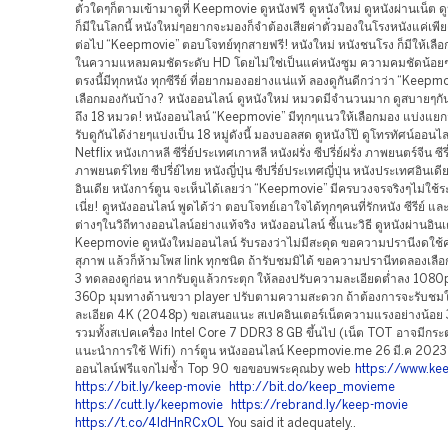
ตั๋วใดๆก็ตามเข้ามาดูที่ Keepmovie ดูหนังฟรี ดูหนังใหม่ ดูหนังผ่านเน็ต ด
ก็มีในโลกนี้ หนังใหม่ๆอยากจะมองก็จำต้องเสียค่าตั๋วมองในโรงหนังแค่เพียง
ต่อไป “Keepmovie” ตอบโจทย์ทุกสายฟรี! หนังใหม่ หนังชนโรง ก็มีให้เลือก
ในความแหลมคมชัดระดับ HD โดยไม่ใช่เป็นแค่หนังซูม ความคมชัดน้อยๆแต
ตรงนี้มีทุกหนัง ทุกซีรีย์ ที่อยากมองอย่างแน่แท้ ลองดูกันดีกว่าว่า “Keepm
เลือกมองกันบ้าง? หนังออนไลน์ ดูหนังใหม่ หมวดมีจำนวนมาก ดูสบายๆก
ถึง 18 หมวด! หนังออนไลน์ “Keepmovie” มีทุกๆแนวให้เลือกมอง แบ่งแยก
รับดูกันได้ง่ายๆแบ่งเป็น 18 หมู่ดังนี้ มองบอลสด ดูหนังโป๊ ดูโทรทัศน์ออน
Netflix หนังเกาหลี ซีรี่ย์ประเทศเกาหลี หนังฝรั่ง ซีปรี่ย์ฝรั่ง ภาพยนตร์จีน ซีรี่
ภาพยนตร์ไทย ซีปรี่ย์ไทย หนังญี่ปุ่น ซีปรี่ย์ประเทศญี่ปุ่น หนังประเทศอินเดีย
อินเดีย หนังการ์ตูน จะเห็นได้เลยว่า “Keepmovie” มีครบวงจรจริงๆไม่ใช้
เนี่ย! ดูหนังออนไลน์ พูดได้ว่า ตอบโจทย์เอาใจได้ทุกๆคนที่รักหนัง ซีรีย์ 
ต่างๆในวิถีทางออนไลน์อย่างแท้จริง หนังออนไลน์ ชี้แนะวิธี ดูหนังผ่านอินเ
Keepmovie ดูหนังใหม่ออนไลน์ รับรองว่าไม่มีสะดุด ขอความปรานีงดใช้คำ
สุภาพ แล้วก็ห้ามโพส link ทุกชนิด ถ้ารับชมมิได้ ขอความปรานีทดลองเลือก
3 ทดลองดูก่อน หากรับดูแล้วกระตุก ให้ลองปรับความละเอียดต่ำลง 10
360p มุมทางด้านขวา player ปรับตามความสะดวก ถ้าต้องการจะรับช
ละเอียด 4K (2048p) ขอเสนอแนะ สเปคอินเตอร์เน็ตความแรงอย่างน้
รวมทั้งสเปคเครื่อง Intel Core 7 DDR3 8 GB ขึ้นไป (เน็ต TOT อาจมีกระต
แนะนำการใช้ Wifi) การ์ตูน หนังออนไลน์ Keepmovie.me 26 มี.ค 2023 
ออนไลน์ฟรีแจกไม่ซ้ำ Top 90 ขอขอบพระคุณby web
https://www.ke
https://bit.ly/keep-movie
http://bit.do/keep_movieme
https://cutt.ly/keepmovie
https://rebrand.ly/keep-movie
https://t.co/4IdHnRCxOL
You said it adequately..