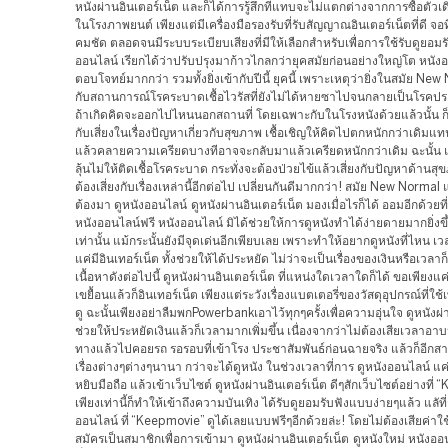
หนังผ่านอินเตอร์เน็ต และก็ได้การรู้สึกที่แทบจะไม่แตกต่างจากการซื้อตั่วเ
ในโรงภาพยนต์ เพียงแต่มีเครื่องมือรองรับที่รับสัญญาณอินเตอร์เน็ตที่ดี จอ
คมชัด ตลอดจนมีระบบระเบียบเสียงที่มีให้เลือกสำหรับเพื่อการใช้รับดูยอมรั
ออนไลน์ เรียกได้ว่าปรับปรุงมาก้าวไกลกว่ายุคสมัยก่อนอย่างใหญ่โต หนังอ
ตอบโจทย์มากกว่า รวมทั้งยิ่งเข้ากับปีนี้ ยุคนี้ เพราะเหตุว่ายิ่งในสมัย Ne
กับสถานการณ์โรคระบาดเชื้อไวรัสที่ยังไม่ได้หายซาไปจนกลายเป็นโรคปร
ถ้าเกิดคิดจะออกไปไหนนอกสถานที่ โดยเฉพาะกับในโรงหนังด้วยแล้วนั้น ก็มี
กับเสี่ยงในเรื่องปัญหาเกี่ยวกับสุขภาพ เชื้อเชิญให้คิดไปตกหนักกว่าเดิมแท
แล้วคลายความเครียดบางทีอาจจะกลับมาแล้วเครียดหนักกว่าเดิม ฉะนั้น 
ลุ้นไม่ให้ติดเชื้อโรคระบาด กระทั่งจะต้องป่วยไข้แล้วเสี่ยงกับปัญหาด้านสุ
ต้องเสี่ยงกับเรื่องเหล่านี้อีกต่อไป เปลี่ยนกันดีมากกว่า! สมัย New Normal 
ต้องมา ดูหนังออนไลน์ ดูหนังผ่านอินเตอร์เน็ต มองเมื่อไรก็ได้ ออมอีกด้วย
หนังออนไลน์ฟรี หนังออนไลน์ มิได้ช่วยให้การดูหนังทำได้ง่ายดายมากยิ่งขึ
เท่านั้น แม้กระนั้นยังมีจุดเด่นอีกเพียบเลย เพราะทำให้อยากดูหนังที่ไหน เ
แค่มีอินเทอร์เน็ต ทั้งช่วยให้ได้ประหยัด ไม่ว่าจะเป็นเรื่องของเงินหรือเวลา
เนื้อหาดังต่อไปนี้ ดูหนังผ่านอินเตอร์เน็ต ที่แหน่งใดเวลาใดก็ได้ ขอเพียงแค่
เขยื้อนแล้วก็อินเทอร์เน็ต เพียงแต่ระวังเรื่องแบตเตอรี่ของวัสดุอุปกรณ์ที่ใช
ดู ฉะนั้นเพียงอย่าลืมพกPowerbankเอาไว้ทุกๆครั้งเพื่อความอุ่นใจ ดูหนังผ่
ช่วยให้ประหยัดเงินแล้วก็เวลามากเพิ่มขึ้น เนื่องจากว่าไม่ต้องเสียเวลาอาบน
ทางแล้วไปคอยรถ รอรอบที่เข้าโรง ประชาสัมพันธ์ก่อนฉายจริง แล้วก็อีกส
เรื่องต่างๆต่างๆนานา กว่าจะได้ดูหนัง ในช่วงเวลาที่การ ดูหนังออนไลน์ แค
หยิบมือถือ แล้วเข้าเว็บไซต์ ดูหนังผ่านอินเตอร์เน็ต ดีๆสักเว็บไซต์อย่างที่
เพียงเท่านี้ก็ทำให้เข้าถึงความบันเทิง ได้รับดูยอมรับฟังแบบง่ายๆแล้ว แลัที
ออนไลน์ ที่ “Keepmovie” ดูได้เลยแบบฟรีๆอีกด้วยล่ะ! โดยไม่ต้องเสียค่าใ
สมัครเป็นสมาชิกเพื่อการเข้ามา ดูหนังผ่านอินเตอร์เน็ต ดูหนังใหม่ หนังออน