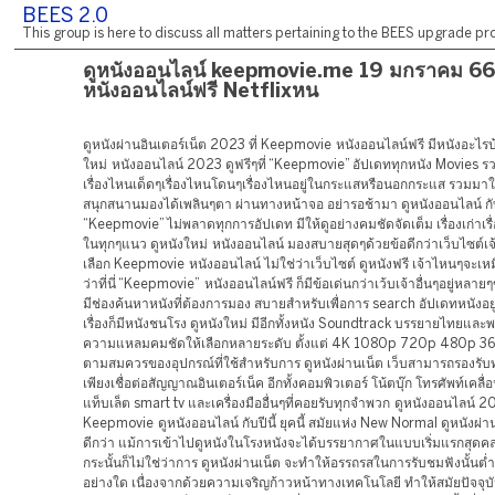
BEES 2.0
This group is here to discuss all matters pertaining to the BEES upgrade pro
ดูหนังออนไลน์ keepmovie.me 19 มกราคม 66
หนังออนไลน์ฟรี Netflixหน
ดูหนังผ่านอินเตอร์เน็ต 2023 ที่ Keepmovie หนังออนไลน์ฟรี มีหนังอะไรบ
ใหม่ หนังออนไลน์ 2023 ดูฟรีๆที่ “Keepmovie” อัปเดททุกหนัง Movies รว
เรื่องไหนเด็ดๆเรื่องไหนโดนๆเรื่องไหนอยู่ในกระแสหรือนอกกระแส รวมมา
สนุกสนานมองได้เพลินๆตา ผ่านทางหน้าจอ อย่ารอช้ามา ดูหนังออนไลน์ กับต
“Keepmovie” ไม่พลาดทุกการอัปเดท มีให้ดูอย่างคมชัดจัดเต็ม เรื่องเก่าเรื่
ในทุกๆแนว ดูหนังใหม่ หนังออนไลน์ มองสบายสุดๆด้วยข้อดีกว่าเว็บไซต์เจ้
เลือก Keepmovie หนังออนไลน์ ไม่ใช่ว่าเว็บไซต์ ดูหนังฟรี เจ้าไหนๆจะเห
ว่าที่นี่ “Keepmovie” หนังออนไลน์ฟรี ก็มีข้อเด่นกว่าเว้บเจ้าอื่นๆอยู่หลายๆ
มีช่องค้นหาหนังที่ต้องการมอง สบายสำหรับเพื่อการ search อัปเดทหนังอย
เรื่องก็มีหนังชนโรง ดูหนังใหม่ มีอีกทั้งหนัง Soundtrack บรรยายไทยและพ
ความแหลมคมชัดให้เลือกหลายระดับ ตั้งแต่ 4K 1080p 720p 480p 360
ตามสมควรของอุปกรณ์ที่ใช้สำหรับการ ดูหนังผ่านเน็ต เว็บสามารถรองรับทุ
เพียงเชื่อต่อสัญญาณอินเตอร์เน็ค อีกทั้งคอมพิวเตอร์ โน้ตบุ๊ก โทรศัพท์เคลื
แท็บเล็ต smart tv และเครื่องมืออื่นๆที่คอยรับทุกจำพวก ดูหนังออนไลน์ 20
Keepmovie ดูหนังออนไลน์ กับปีนี้ ยุคนี้ สมัยแห่ง New Normal ดูหนังผ่
ดีกว่า แม้การเข้าไปดูหนังในโรงหนังจะได้บรรยากาศในแบบเริ่มแรกสุดคล
กระนั้นก็ไม่ใช่ว่าการ ดูหนังผ่านเน็ต จะทำให้อรรถรสในการรับชมฟังนั้นต่
อย่างใด เนื่องจากด้วยความเจริญก้าวหน้าทางเทคโนโลยี ทำให้สมัยปัจจุบ