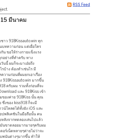
RSS Feed
ject.
15 มีนาคม
บผมชาว 918Kissauto.win ทุก
นบทความก่อน แต่เผื่อใคร
กัน ขอให้ร่างกายแข็งแรง
ทุกอย่างที่ทำครับ ทาง
นนี้ ผมก็จะมาเอ๋ยถึง
รบ้าง ต้องทำเช่นไร มี
ความก่อนที่ผมยกเอาเรื่อง
าง 918Kissauto.win มากขึ้น
8 ครับผม รวมทั้งก่อนที่จะ
s Download และ 918Kiss เข้า
เกมของค่าย 918Kiss นั้น คุณ
ซึ่งของ kiss918 ก็จะมี
น์โหลดได้ทั้งยัง iOS และ
ปพลิเคชันในมือถือนั้น คน
ภายหลังจากทดลองเล่นไปแล้ว
างๆมันขาดลอยมากมายๆครับผม
นเตอร์เน็ตหลายๆค่ายไม่ว่าจะ
็บพนันต่างๆมากขึ้น ทำให้