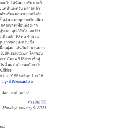
ออกไปได้นั่นเองครับ และก็
ยงแค่นั้นนะครับ พลาดแล้ว
รรมสำหรับคนสหายมากที่จริง
ำเป็นง่ายแบบสุดๆขอรับ เพียง
งแต่คุณชวนเพื่อนพ้องฝาก
สู่ระบบ คุณก็รับไปเลย 50
ีเพื่อนสัก 10 คน ชักชวน
มุนยาวๆเลยนะครับ ซึ่ง
เพื่อนฝูงมาเล่นกันจำนวนมาก
ับ 918Kissauto.win ใครชอบ
วน์โหลด 918kiss เข้าสู่
บวันนี้ ผมจำต้องขอตัวลาไป
918kiss
iss918ที่ฮิตที่สุด Top 16
it.ly/918kissautoja
o
ndance of facts!
kiss918
Monday, January 9, 2023
ted.