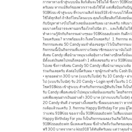
การหาทางเข้าสู่ระบบนั้น ลิงก์เดิมจะใช้ไม่ได้ ซึ่งเรา 918Kiss
ครับผม หากแม้ลิงก์ของพวกเราจะยังใช้ได้ แต่เพื่อป้องกัน
918Kiss เข้าสู่ระบบ ที่รวบรวมลิงก์ kiss918 เข้าระบบไว้ทั้ง
ใช้ได้ทุกลิงก์ ถ้าลิงก์ไหนโดนแบน คุณก็เปลี่ยนลิงก์ได้เลยนั
กับปัญหาต่างๆไปในตัวเลยนั่นเองครับผม เอาละครับ กลับม
ผมบางครั้งอาจจะพานอกเรื่องไกลไปนิด ฮ่า... และก็เพื่อไม่ใ
ทำความรู้จักกับกิจกรรมต่างๆของ 918Kissauto.win กันดีก
ไหมครับผม? หากพร้อมแล้ว ก็เลทโกเลยครับ! 1. กิจกรรม 
กิจกรรมสะสม 50 Candy ผมจำต้องขอชูมาไว้เป็นกิจกรรมแรก
กิจกรรมนี้เป็นกิจกรรมที่แจกรางวัลสมาชิกของเรามานับไม่ถ้วน
สั่งสม Candy เพื่อนำมาหมุนวงล้อลุ้นรางวัลต่างๆอีกครั้งนั่น
มีตั้งแต่เงินสดไปจนถึงทองคำ 1 สลึงเลยขอรับ ทาง 918Kis
ไปเลย ซึ่งการสั่งสม Candy 50 Candy เพื่อนำมาหมุนวงล้อ 1
ร่วมกันเลยครับ ดังต่อไปนี้ครับผม • ทุกผู้กระทำดรับ Cas
• ทุกยอดฝาก 300 บาท (แบบรับโบนัส) รับ 10 Candy • ฝากต
ไป (แบบรับโบนัส) รับ 20 Candy • Login ทุกชั่วโมงรับ 1 C
โชค918kiss เข้าสู่ระบบ สำหรับกิจกรรมปฏิทินรับโชค ก็เป็นก
รับ Candy เพื่อสะสมนำไปหมุนวงล้อนั่นเองขอรับ โดยกิจกรรม
แค่เพียงคุณฝากเงินอย่างต่ำ 300 บาท (ฝากแบบรับโบนัส) ฝา
20 Candy ทันที ง่ายๆอย่างงี้เลยครับ ซึ่งผมบอกเลยว่า หาก
กงล้อแล้วนะครับ 3. กิจกรรม Happy Birthday For you ผู้ใด
ว่าแฟน 918Kiss ของเรานั้น 918Kissauto.win ไม่ลืมแน่นอ
Happy Birthday For you ก็เป็นกิจกรรมฉลองวันเกิดให้กับแ
918Kissauto.win นี่แหละครับผม ซึ่งถ้าเกิดถึงวันเกิดของค
ฟรี 300 บาทจากทาง kiss918 ได้ทันทีครับผม แต่ว่าคุณจำ