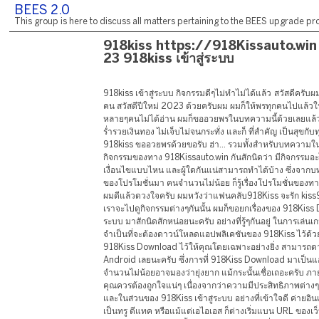
BEES 2.0
This group is here to discuss all matters pertaining to the BEES upgrade pro
918kiss https://918Kissauto.win 
23 918kiss เข้าสู่ระบบ
918kiss เข้าสู่ระบบ กิจกรรมดีๆไม่ทำไม่ได้แล้ว สวัสดีครั
คน สวัสดีปีใหม่ 2023 ด้วยครับผม ผมก็ให้พรทุกคนไปแล้วใ
หลายๆคนไม่ได้อ่าน ผมก็ขออวยพรในบทความนี้ด้วยเลยแล้ว
ร่ำรวยเงินทอง ไม่เจ็บไม่จนกระทั่ง และก็ ที่สำคัญ เป็นสุขกับ
918kiss ขออวยพรด้วยขอรับ ฮ่า... รวมทั้งสำหรับบทความในวั
กิจกรรมของทาง 918Kissauto.win กันสักนิดว่า มีกิจกรรมอะไ
เงื่อนไขแบบไหน และผู้ใดกันแน่สามารถทำได้บ้าง ซึ่งจากบท
ของโปรโมชั่นมา คนจำนวนไม่น้อย ก็รู้เรื่องโปรโมชั่นของท
ผมดีแล้วดวงใจครับ ผมหวังว่าแฟนคลับ918Kiss จะรัก kiss91
เราจะไปดูกิจกรรมต่างๆกันนั้น ผมก็ขอยกเรื่องของ 918Kis
ระบบ มาสักนิดสักหน่อยนะครับ อย่างที่รู้ๆกันอยู่ ในการเล่น
จำเป็นที่จะต้องดาวน์โหลดแอปพลิเคชันของ 918Kiss ไว้ด้วย 
918Kiss Download ไว้ให้คุณโดยเฉพาะอย่างยิ่ง สามารถดาว
Android เลยนะครับ ซึ่งการที่ 918Kiss Download มาเป็นแอ
จำนวนไม่น้อยอาจมองว่ายุ่งยาก แม้กระนั้นเชื่อเถอะครับ 
คุณควรต้องถูกใจแน่ๆ เนื่องจากว่าความมีประสิทธิภาพต่
และในส่วนของ 918Kiss เข้าสู่ระบบ อย่างที่เข้าใจดี ค่ายอิ
เป็นทรู ดีแทค หรือแม้แต่เอไอเอส ก็ต่างเริ่มแบน URL ของเว