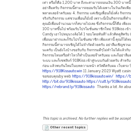
เท่า หรือก็คือ 1,200 บาท ถึงจะสามารถถอนเงิน 300 บาทนี้
อย่าลืมครับ กิจกรรมนี้สามารถยอมรับได้เฉพาะในวันเกิดเพี
พลาดเลยจ้าครับผม 4. กิจกรรม แค่เชิญเพื่อนก็มั่งคั่ง กิจก
จริงกับกิจกรรม แค่ชวนเพื่อนก็มั่งมี เพราะนี่เป็นกิจกรรมที่ท
คุณมีเพื่อนจำนวนมากก็สบายไปเลย ซึ่งกิจกรรมนี้ก็คือ เพีย
100 บาทขึ้นไป พร้อมรับโปรโมชั่นสมาชิกใหม่ 918kiss เข้า
Candy เอาไปหมุนวงล้อได้ 1 รอบโดยทันที! แล้วคิดดูสิครับ ม
เพื่อนมาฝากและก็รับโปรโมชั่นสมาชิก เพียงเท่านี้ คุณก็ได้ห
กิจกรรมนี้สามารถเชิญได้ไม่จำกัดด้วยครับ อย่าลืมเชิญชวน
นะครับ เป็นยังไงบ้างขอรับกับ กิจกรรมดีๆไม่ทำไม่ได้แล้วก
กิจกรรมไหนหรือทำไหวก็ทำเป็นเลยจ๊าครับผม และก็อย่าลืมดา
ระบบ และก็เซฟลิงก์ 918Kiss เข้าสู่ระบบกันด้วยครับ สำหรั
ก่อน แล้วพบกันใหม่ในบทความหน้า สวัสดีครับผม เว็บตรง 
https://918Kissauto.win
11 January 2023 Wyatt casino k
ขอขอบคุณby web
https://918kissauto.win/
https://b
http://bit.do/918kissauto
https://cutt.ly/918kissaut
https://rebrand.ly/918kissauto
Thanks a lot. An abu
This topic is archived. No further replies will be accep
Other recent topics