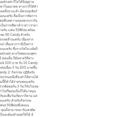
auto.win ก็ไม่ได้นิ่งดูดาย
ปัญหาในอนาคต ทางเราก็ได้ทำ
หมดทั้งปวงแล้ว มีครบทุกลิงก์
่นเองนะครับ ถือเป็นการจัดการ
าต่อที่บทความของพวกเรากัน
ห้เป็นการเสียเวล่ำเวลา เรามา
ว่าครับ แฟน 918Kiss พร้อม
สะสม 50 Candy สำหรับ
เลยจ๊านะครับ เนื่องจาก
! เนื่องจากว่านี่เป็นการ
เองนะครับ ซึ่งรางวัลในวงล้อก็
sauto.win ดวงใจพ่อแบบสุดๆ
 ตอนนั้น ก็มีหลายวิถีทาง
h Back 100 บาท รับ 10 Candy
่อเนื่อง 3 วัน 300 บาทขึ้น
andy 2. กิจกรรม ปฏิทินรับ
ิจกรรมหนึ่งที่จะทำให้ท่านได้
นี้ก็ทำได้ง่ายๆเลยนะครับ
กติดต่อกัน 3 วัน ก็รับไปเลย
ทำไปเรื่อยๆแป๊บก็ได้มาหมุน
กันจะลืมวันเกิดเราก็ตาม แต่
นนะครับ สำหรับกิจกรรม
ฟนๆ 918kissที่เล่นบน
ุณ คุณก็สามารถมารับเครดิต
เป็นจะต้องทำยอดให้ได้ 4