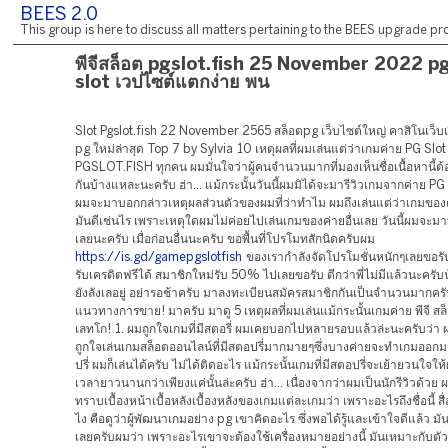
BEES 2.0
This group is here to discuss all matters pertaining to the BEES upgrade pro
พีจีสล็อต pgslot.fish 25 November 2022 p
slot เวปไซต์แตกง่าย พน
Slot Pgslot.fish 22 November 2565 สล็อตpg เว็บไซต์ใหญ่ คาสิโนเว็บเป
pg ใหม่ล่าสุด Top 7 by Sylvia 10 เหตุผลที่ผมเล่นแต่ว่าเกมค่าย PG Slot
PGSLOT.FISH ทุกคน ผมมั่นใจว่าผู้คนจำนวนมากที่มองเห็นชื่อเนื้อหานี้ต้อ
กันบ้างแหละนะครับ ฮ่า... แม้กระนั้นวันนี้ผมมิได้จะมารีวิวเกมจากค่าย PG 
ผมจะมาบอกกล่าวเหตุผลส่วนตัวของผมที่ว่าทำไม ผมถึงเล่นแต่ว่าเกมของ
มันดีเช่นไร เพราะเหตุใดผมไม่ค่อยไปเล่นเกมของค่ายอื่นเลย วันนี้ผมจะม
เลยนะครับ เมื่อก่อนอื่นนะครับ ขอพื้นที่โปรโมทสักนิดครับผม
https://is.gd/gamepgslotfish
ของเรากำลังจัดโปรโมชั่นหนักๆเลยขอรับ
รับเครดิตฟรีได้ สมาชิกใหม่รับ 50% ไปเลยขอรับ ดีกว่าพี่ไม่มีแล้วนะครับน
ยังลังเลอยู่ อย่ารอช้าครับ มาลงทะเบียนสมัครสมาชิกกันเป็นจำนวนมากคร
แนวทางการขาย! มาครับ มาดู 5 เหตุผลที่ผมเล่นแม้กระนั้นเกมค่าย พีจี สล
เลทโก! 1. ผมถูกใจเกมที่มีสตอรี่ ผมเคยบอกไปหลายรอบแล้วล่ะนะครับว่า ผ
ถูกใจเล่นเกมสล็อตออนไลน์ที่มีสตอปรี่มากมายๆซึ่งบางค่ายจะทำเกมออก
ปรี่ ผมก็เล่นได้ครับ ไม่ได้ติดอะไร แม้กระนั้นเกมที่มีสตอปรี่จะเย้ายวนใจให
เวลายาวนานกว่าเพียงแค่นั้นล่ะครับ ฮ่า... เนื่องจากว่าผมเป็นนักรีวิวด้วย
ทราบเบื้องหน้าเบื้อหลังเบื้องหลังของเกมแต่ละเกมว่า เพราะอะไรถึงชื่อนี้ 
ไง คือดูว่าผู้พัฒนาเกมอย่าง pg เขาคิดอะไร ซึ่งพอได้รู้และเข้าใจดีแล้ว ม
เลยครับผมว่า เพราะอะไรเขาจะต้องใช้เครื่องหมายอย่างนี้ มันเหมาะกับตัว