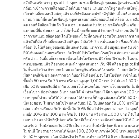
สวัสดีนะครับชาว pgslot.fish ทุกท่าน ช่วงนี้เพื่อนฝูงๆของผมผู้คนจำนวนไม่
กลับมาเข้าวงการสล็อตออนไลน์กันมากมาย แน่นอนว่าในฐานะที่ผมเป็นผู
เกี่ยวกับสล็อตออนไลน์อยู่แล้ว ผมก็จำต้องแนะนำสิ่งดีๆให้กับเพื่อนพ้องของผม
ผ่านมา ผมก็ชี้แนะให้เพื่อนฝูงๆทุกคนเล่นเกมสล็อตออนไลน์ สล็อต ไป ผลค
คน เล่นพีจีสล็อต ไปแล้ว 9 คน ฮ่า... แหงล่ะครับ ก็ของเขาดีจริงๆนี่นะครับ
แบบผมนี่ยิ้มสวยเลย แต่ว่าไอ้ครั้นเมื่อจะชี้แนะแต่ว่าเกมหรือค่ายเกมมันก็ไม
ว่าการเล่นเกมสล็อตออนไลน์ในขณะนี้ สิ่งที่คุณจะต้องสนใจนอกจากตัวเก
แล้วมันก็คือ เว็บสล็อตออนไลน์ที่คุณกำลังใช้บริการนั่นเองครับ ซึ่งผมก็ได้
สล็อต ไปให้เพื่อนฝูงของผมนี่แหละครับผม แต่ความเพื่อนฝูงผมนะครับ เข้
ก็มิได้มองอะไรเลยขอรับว่า เว็บไซต์มีโปรโมชั่นอะไรอยู่ไหม สักแต่ว่าจะเล
ครับ ฮ่า... วันนี้ผมก็เลยจะมาชี้แนะโปรโมชั่นของพีจีสล็อตฟิชขอรับ ไหน
สหายของผมแล้ว ก็อยากจะแนะนำ ทุกคนเหตุว่า เว็บ พีจี สล็อต pgslot.fi
โมชั่นอะไรบ้าง ถ้าหากพร้อมและก็มาดูกันครับผม! ไปขอรับ! 1. สมาชิกใหม
มีสหายๆที่เพิ่งมาเล่นคราวแรก ก็บอกให้เพื่อนๆไปรับโปรโมชั่นสมาชิกใหม
ขั้นต่ำ 50 บาท รับ 75 บาท หรือ ฝากสูงสุด 1,000 บาท รับไปเลย 1,500 
เพิ่ม 50% ของเงินที่ฝากกันไปเลย เว็บไหนจะให้มากเท่าเว็บผมขอรับ ไม่มี
เงื่อนไขว่า ต้องทำยอด 3 เท่า ถอนได้ 4 เท่าครับผม ได้แก่ คุณฝาก 100 บ
บาท คุณก็ทำยอดให้ได้ 3 เท่าของ 150 บาท ก็คือคุณต้องเล่นให้ได้ 600 
นั่นเองขอรับ ไม่ยากเลยใช่ไหมล่ะครับผม! 2. โบนัสตลอดวัน 10% มาที่โปรโ
เล่นเก่าบ้างครับผม กับโบนัสทั้งวัน 10% ก็คือ ไม่ว่าคุณจะฝากเท่าไร คุณก
ผมอีก 10% ฝาก 100 บาท ก็รับไป 110 บาท หรือฝาก 1,000 บาท ก็รับไ
เลยขอรับ แจกให้ฟรีๆไปเลยครับ โดยมีเงื่อนไขว่า จะต้องทำยอดให้ได้ 2 เท
นะครับ 3. โบนัสตลอดวัน 50% เป็นการแจกโบนัสที่คลุ้มคลั่งมากมายนะค
โมชั่นนี้ โดยสามารถฝากได้ตั้งแต่ 100, 200 จนกระทั่ง 300 บาทเลยขอรั
รับ 50% ทุกราคา โดยมีเงื่อนไขว่า จึงควรทำยอดให้ได้ 6 เท่า ถึงจะถอนได