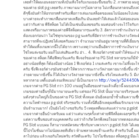
เลยทำให้ผมเอนจอยรวมทั้งบันเทิงใจกับเกมเยอะขึ้นขอรับ 2. ภาพสวย ผมถู
ของค่าย slot pg เลยครับ ภาพงามมากๆไม่ตาลาย ไม่เกลื่อนกลาดจนถึงเหลื
ดีๆซึ่งมันทำให้อรรถรสสำหรับเพื่อการเล่นเกมสล็อตของผมไม่น้อยลงไปเล
บางค่ายจะทำภาพเกลื่อนกลาดเหลือเกิน มันเลยทำให้เล่นแล้วไม่ค่อยเอนจอ
แต่ว่ากับค่าย พีจีสล็อต ไม่ได้เป็นเช่นนั้นเลยขอรับ ผมค่อนข้างจะไว้ใจกับ
แสดงหรืองานภาพของค่ายพีจีสล็อตมากๆนะครับ 3. อัตราการชำระเงินรางวั
ต้องบอกก่อนว่า ไม่ใช่ทุกเกมของ pg นะครับที่อัตราการชำระเงินรางวัลจะดี
สามารถที่จะปฏิเสธได้เลยครับผมว่า จำนวนมากมันอยู่มาตรฐานที่ดีเยี่ยมๆคร
ทำให้ผมทิ้งเกมพวกนี้ไปได้ยาก เพราะเหตุว่าเกมอื่นอัตราการชำระเงินรางว
ใช่ไหมล่ะขอรับ ผมก็ไม่เล่นสินะครับ ฮ่า... 4. ฟีเจอร์ต่างๆช่วยทำให้ชนะง่าย
ของค่าย สล็อต ก็คือฟีพบร์นะครับ ฟีเจอร์ของค่าย PG Slot หลายๆเกมก็มี
อย่างน้อยที่สุด ก็ต้องมีอย่างน้อย 1 ฟีเจอร์ต่อ 1 เกมล่ะครับ เขาจะไม่ทิ้งอะไ
ครับ ซึ่งฟีเจอร์ต่างๆมันช่วยทำให้พวกเราชนะรางวัลง่ายดายมากยิ่งขึ้น เข้า
ง่ายดายมากยิ่งขึ้น ก็ได้เงินรางวัลง่ายดายมากยิ่งขึ้น จริงไหมล่ะครับ 5. มีเ
หลากลาย เลดี้แอนด์เจนเทิลแมน! นี่เป็นเกมจาก
http://ow.ly/524450
เกมจากค่าย PG Slot กว่า 100 เกมอยู่ในมือของท่านแล้วเดี๋ยวนี้ ผมบอกเล
เกมของค่ายอื่นๆก็มีมากมายนะครับ แต่ของ PG Slot นั้นมากมายจริงๆนะค
มดังๆส่วนใหญ่ก็เป็นของค่าย PG Slot ทั้งหมด มันยิ่งตอกย้ำซ้ำเติมความชื
ความโหฬารของ pg slot จริงๆขอรับ รวมทั้งนี่คืออีกเหตุผลที่ผมรักเกมจากค่
มันจำนวนมาก! เป็นยังไงบ้างขอรับกับ 5 เหตุผลที่ผมเล่นแต่ว่าเกม pgslot ฮ่
เกมจากค่ายอื่นบ้างครับผม แต่ว่าแค่นานๆครั้งเท่าค่ายพีจีสล็อตเฉยๆครับ ซึ่
แต่ความชื่นชอบส่วนบุคคลครับ แต่ว่าถ้าเกิดใครพึงพอใจอยากทดลองเล่
PG Slot แบบผม ก็สามารถสมัครสมาชิกกับทางพวกเรา pgslot.fish ได้เลยจ
นี้โปรโมชั่นมากไม่น้อยเลยทีเดียว ห้ามพลาดเลยจ๊านะครับ สำหรับวันนี้ ผ
ลาไปก่อน แล้วเจอกันใหม่ครับ สวัสดีนะครับ โปรโมชั่นของ สล็อตpg มีอะ