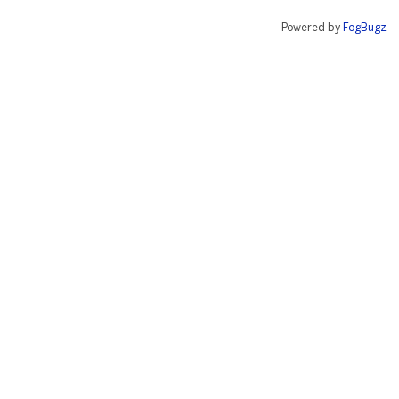
Powered by
FogBugz