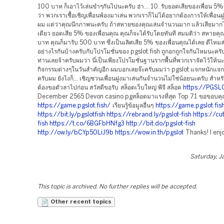
100 บาท ก็เอาไว้เล่นขำๆกันไปนะครับ ฮ่า... 10. รับยอดเสียของเพื่อน 5%
ว่า พวกเราเชื้อเชิญเพื่อนพ้องมาเล่น พวกเราก็ไม่ได้อยากต้องการให้เพื่อน
ผม แต่ว่าคุณนึกภาพนะครับ ถ้าสหายของคุณเล่นจำนวนมาก แล้วเสียมากไ
เดียว ยอดเสีย 5% ของเพื่อนคุณ คุณก็จะได้รับโดยทันที สมมติว่า สหายค
บาท คุณก็มารับ 500 บาท ซึ่งเป็นเลิศเสีย 5% ของเพื่อนคุณได้เลย ดีไหมล
อย่างไรกันบ้างครับกับโปรโมชั่นของ pgslot.fish ถูกอกถูกใจกันไหมนะคร
ท่านเลยจ้าครับผมว่า นี่เป็นเพียงโปรโมชั่นฐานรากพื้นที่พวกเราจัดไว้ให้นะ
กิจกรรมต่างๆในวันสำคัญอีก ผมบอกเลยจ๊ะครับผมว่า pgslot แจกหนักแจก
ครับผม ยังไงก็... เชิญชวนเพื่อนฝูงมาเล่นกันจำนวนไม่ใช่น้อยนะครับ สำหรับ
ต้องขอตัวลาไปก่อน สวัสดีขอรับ สล็อตเว็บใหญ่ พีจี สล็อต
https://PGSLO
December 2565 Devon casino pgสล็อตมาแรงที่สุด Top 71 ขอขอบค
https://game.pgslot.fish/
เรียนรู้ข้อมูลอื่นๆ
https://game.pgslot.fis
https://bit.ly/pgslotfish
https://rebrand.ly/pgslot-fish
https://cut
fish
https://t.co/6BGFbHNfg3
http://bit.do/pgslot-fish
http://ow.ly/bCYp50LiJ9b
https://wow.in.th/pgslot
Thanks! I enjo
Saturday, J
This topic is archived. No further replies will be accepted.
Other recent topics