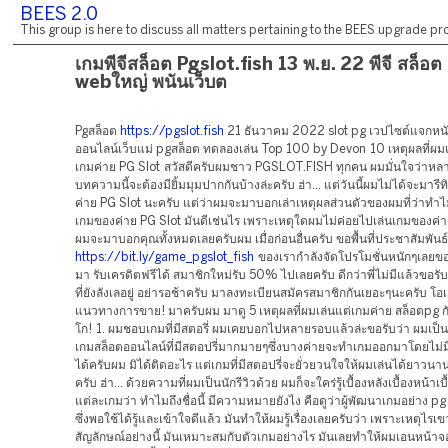
BEES 2.0
This group is here to discuss all matters pertaining to the BEES upgrade pro
เกมพีจีสล็อต Pgslot.fish 13 พ.ย. 22 พีจี สล็อต
webใหญ่ พนันเว็บต
Pgสล็อต
https://pgslot.fish
21 ธันวาคม 2022 slot pg เวปไซต์แจกหนั
ออนไลน์เว็บแม่ pgสล็อต ทดลองเล่น Top 100 by Devon 10 เหตุผลที่ผมเล
เกมค่าย PG Slot สวัสดีครับผมชาว PGSLOT.FISH ทุกคน ผมมั่นใจว่าหลาย
บทความนี้จะต้องมียิ้มมุมปากกันบ้างล่ะครับ ฮ่า... แต่วันนี้ผมไม่ได้จะมารี
ค่าย PG Slot นะครับ แต่ว่าผมจะมาบอกเล่าเหตุผลส่วนตัวของผมที่ว่าทำไม
เกมของค่าย PG Slot มันดีเช่นไร เพราะเหตุใดผมไม่ค่อยไปเล่นเกมของค่ายอ
ผมจะมาบอกคุณทั้งหมดเลยครับผม เมื่อก่อนอื่นครับ ขอพื้นที่ประชาสัมพันธ์
https://bit.ly/game_pgslot_fish
ของเรากำลังจัดโปรโมชั่นหนักๆเลยขอร
มา รับเครดิตฟรีได้ สมาชิกใหม่รับ 50% ไปเลยครับ ดีกว่าพี่ไม่มีแล้วขอรั
ที่ยังลังเลอยู่ อย่ารอช้าครับ มาลงทะเบียนสมัครสมาชิกกันเยอะๆนะครับ โอ
แนวทางการขาย! มาครับผม มาดู 5 เหตุผลที่ผมเล่นแต่เกมค่าย สล็อตpg ก
โก! 1. ผมชอบเกมที่มีสตอรี่ ผมเคยบอกไปหลายรอบแล้วล่ะขอรับว่า ผมเป็น
เกมสล็อตออนไลน์ที่มีสตอปรี่มากมายๆซึ่งบางค่ายจะทำเกมออกมาโดยไม่มีส
ได้ครับผม มิได้ติดอะไร แต่เกมที่มีสตอปรี่จะยั่วยวนใจให้ผมเล่นได้ยาวนานก
ครับ ฮ่า... ด้วยความที่ผมเป็นนักรีวิวด้วย ผมก็จะใคร่รู้เบื้องหลังเบื้องหน้า
แต่ละเกมว่า ทำไมถึงชื่อนี้ มีความหมายยังไง คือดูว่าผู้พัฒนาเกมอย่าง p
ซึ่งพอใช้ได้รู้และเข้าใจดีแล้ว มันทำให้ผมรู้เรื่องเลยครับว่า เพราะเหตุไรเ
สัญลักษณ์อย่างนี้ มันเหมาะสมกับตัวเกมอย่างไร มันเลยทำให้ผมเอนหน้าจ