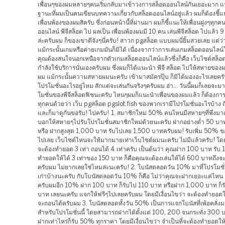
เพื่อนๆของผมหลายๆคนเริ่มกลับมาเข้าวงการสล็อตออนไลน์กันเยอะมาก แ
ฐานะที่ผมเป็นคนเขียนบทความเกี่ยวกับสล็อตออนไลน์อยู่แล้ว ผมก็ต้องชี้แนะ
เพื่อนพ้องของผมสิครับ ซึ่งก่อนหน้านี้ที่ผ่านมา ผมก็ชี้แนะให้เพื่อนฝูงๆทุก
ออนไลน์ พีจีสล็อต ไป ผลเป็น เพื่อนพ้องผมมี 10 คน เล่นพีจีสล็อต ไปแล้ว 9
ล่ะครับผม ก็ของเขาดีจังๆนี่ครับ! สาวก pgสล็อต แบบผมนี่ยิ้มสวยเลย แต่ว่
แม้กระนั้นเกมหรือค่ายเกมมันก็มิได้ เนื่องจากว่าการเล่นเกมสล็อตออนไลน์ใน
คุณต้องสนใจนอกเหนือจากตัวเกมสล็อตออนไลน์แล้วซึ่งก็คือ เว็บไซต์สล็อต
กำลังใช้บริการนั่นเองครับผม ซึ่งผมก็ได้แนะนำ พีจี สล็อต ไปให้สหายของ
ผม แม้กระนั้นความสหายผมนะครับ เข้ามาสมัครปุ๊บ ก็มิได้มองอะไรเลยครับ
โปรโมชั่นอะไรอยู่ไหม สักแต่จะเล่นกันจริงๆครับผม ฮ่า... วันนี้ผมก็เลยจ
โมชั่นของพีจีสล็อตฟิชนะครับ ไหนๆผมก็แนะนำเพื่อนของผมแล้ว ก็ต้องก
ทุกคนด้วยว่า เว็บ pgสล็อต pgslot.fish ของพวกเรามีโปรโมชั่นอะไรบ้าง ถ
และก็มาดูกันขอรับ! ไปครับ! 1. สมาชิกใหม่ 50% คนไหนมีสหายๆที่พึ่งมา
บอกให้สหายๆไปรับโปรโมชั่นสมาชิกใหม่ด้วยนะครับ ฝากอย่างต่ำ 50 บา
หรือ ฝากสูงสุด 1,000 บาท รับไปเลย 1,500 บาทครับผม! รับเพิ่ม 50% ขอ
ไปเลย เว็บไซต์ไหนจะให้มากมายเท่าเว็บไซต์ผมนะครับ ไม่มีแล้วครับ! โดยม
จะต้องทำยอด 3 เท่า ถอนได้ 4 เท่าครับ เป็นต้นว่า คุณฝาก 100 บาท รับ 
ทำยอดให้ได้ 3 เท่าของ 150 บาท ก็คือคุณจะต้องเล่นให้ได้ 600 บาทถึงจะ
ครับผม ไม่ยากเลยใช่ไหมล่ะนะครับ! 2. โบนัสตลอดวัน 10% มาที่โปรโมชั่น
เก่าบ้างนะครับ กับโบนัสตลอดวัน 10% ก็คือ ไม่ว่าคุณจะฝากเยอะแค่ไหน 
ครับผมอีก 10% ฝาก 100 บาท ก็รับไป 110 บาท หรือฝาก 1,000 บาท ก็ร
บาท เลยนะครับ แจกให้ฟรีๆไปเลยครับผม โดยมีเงื่อนไขว่า จะต้องทำยอดให้
จะถอนได้ครับผม 3. โบนัสตลอดทั้งวัน 50% เป็นการแจกโบนัสที่เพ้อคลั่
สำหรับโปรโมชั่นนี้ โดยสามารถฝากได้ตั้งแต่ 100, 200 จนกระทั่ง 300 
ฝากเท่าไหร่ก็รับ 50% ทุกราคา โดยมีเงื่อนไขว่า จำเป็นที่จะต้องทำยอดให้ไ