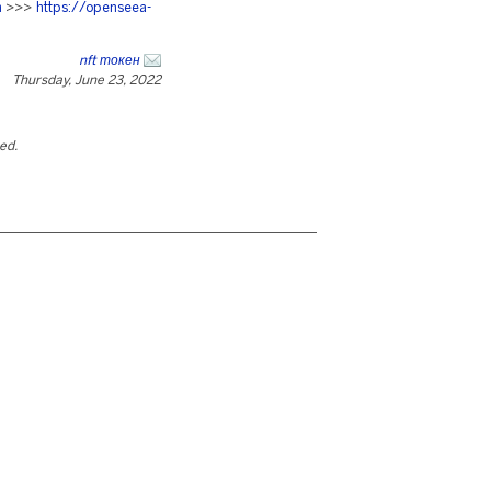
m
>>>
https://openseea-
nft токен
Thursday, June 23, 2022
ted.