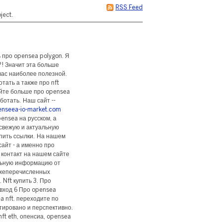
RSS Feed
ject.
 про opensea polygon. Я
! Значит эта больше
вас наиболее полезной.
ать а также про nft
айте больше про opensea
ботать. Наш сайт --
enseea-io-market.com
ensea на русском, а
свежую и актуальную
пить ссылки. На нашем
айт - а именно про
в контакт на нашем сайте
льную информацию от
ижеперечисленных
 Nft купить 3. Про
вход 6 Про opensea
a nft. переходите по
нтировано и перспективно.
nft eth, опенсиа, opensea