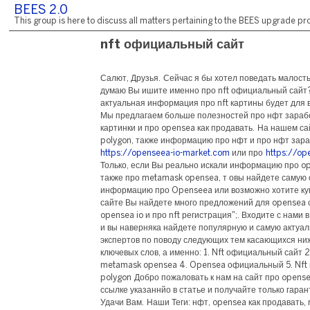
BEES 2.0
This group is here to discuss all matters pertaining to the BEES upgrade pro
nft официальный сайт
Салют, Друзья. Сейчас я бы хотел поведать малость
думаю Вы ишите именно про nft официальный сайт?
актуальная информация про nft картины будет для 
Мы предлагаем больше полезностей про нфт заработ
картинки и про opensea как продавать. На нашем с
polygon, также информацию про нфт и про нфт зара
https://openseea-io-market.com
или про
https://op
Только, если Вы реально искали информацию про op
также про metamask opensea, т овы найдете самую 
информацию про Openseea или возможно хотите ку
сайте Вы найдете много предложений для opensea с
opensea io и про nft регистрация";. Входите с нами 
и вы наверняка найдете популярную и самую актуа
экспертов по поводу следующих тем касающихся н
ключевых слов, а именно: 1. Nft официальный сайт 2.
metamask opensea 4. Opensea официальный 5. Nft 
polygon Добро пожаловать к нам на сайт про opense
ссылке указаннйо в статье и получайте только гара
Удачи Вам. Наши Теги: нфт, opensea как продавать, 