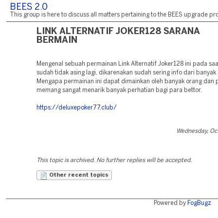
BEES 2.0
This group is here to discuss all matters pertaining to the BEES upgrade pro
LINK ALTERNATIF JOKER128 SARANA
BERMAIN
Mengenal sebuah permainan Link Alternatif Joker128 ini pada sa
sudah tidak asing lagi, dikarenakan sudah sering info dari banyak
Mengapa permainan ini dapat dimainkan oleh banyak orang dan p
memang sangat menarik banyak perhatian bagi para bettor.
https://deluxepoker77.club/
Wednesday, Oct
This topic is archived. No further replies will be accepted.
Other recent topics
Powered by
FogBugz