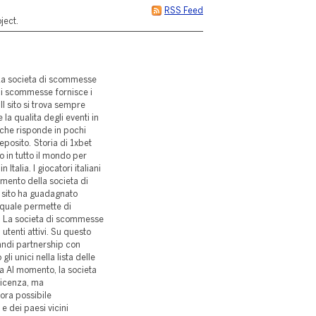
RSS Feed
ject.
a societa di scommesse
 di scommesse fornisce i
Il sito si trova sempre
 la qualita degli eventi in
, che risponde in pochi
eposito. Storia di 1xbet
 in tutto il mondo per
talia. I giocatori italiani
mento della societa di
l sito ha guadagnato
 quale permette di
. La societa di scommesse
utenti attivi. Su questo
randi partnership con
i unici nella lista delle
a Al momento, la societa
licenza, ma
ora possibile
e dei paesi vicini