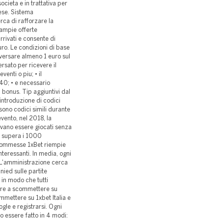
ieta e in trattativa per
aese. Sistema
rca di rafforzare la
ampie offerte
rrivati e consente di
ro. Le condizioni di base
 versare almeno 1 euro sul
rsato per ricevere il
enti o piu; • il
,40; • e necessario
l bonus. Tip aggiuntivi dal
l'introduzione di codici
sono codici simili durante
evento, nel 2018, la
tevano essere giocati senza
no supera i 1000
ommesse 1xBet riempie
nteressanti. In media, ogni
 L'amministrazione cerca
ied sulle partite
, in modo che tutti
iare a scommettere su
mmettere su 1xbet Italia e
ogle e registrarsi. Ogni
 essere fatto in 4 modi: