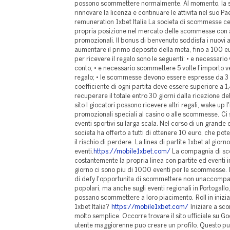
possono scommettere normalmente. Al momento, la soc
rinnovare la licenza e continuare le attivita nel suo P
remuneration 1xbet Italia La societa di scommesse ce
propria posizione nel mercato delle scommesse con 
promozionali. Il bonus di benvenuto soddisfa i nuovi a
aumentare il primo deposito della meta, fino a 100 eu
per ricevere il regalo sono le seguenti: • e necessario
conto; • e necessario scommettere 5 volte l'importo ve
regalo; • le scommesse devono essere espresse da 3 ev
coefficiente di ogni partita deve essere superiore a 1
recuperare il totale entro 30 giorni dalla ricezione de
sito I giocatori possono ricevere altri regali, wake up 
promozionali speciali al casino o alle scommesse. Ci 
eventi sportivi su larga scala. Nel corso di un grande 
societa ha offerto a tutti di ottenere 10 euro, che po
il rischio di perdere. La linea di partite 1xbet al gior
eventi.
https://mobile1xbet.com/
La compagnia di sc
costantemente la propria linea con partite ed eventi i
giorno ci sono piu di 1000 eventi per le scommesse.
di defy l'opportunita di scommettere non unaccompan
popolari, ma anche sugli eventi regionali in Portogallo
possano scommettere a loro piacimento. Roll in iniz
1xbet Italia?
https://mobile1xbet.com/
Iniziare a sco
molto semplice. Occorre trovare il sito ufficiale su Go
utente maggiorenne puo creare un profilo. Questo puo