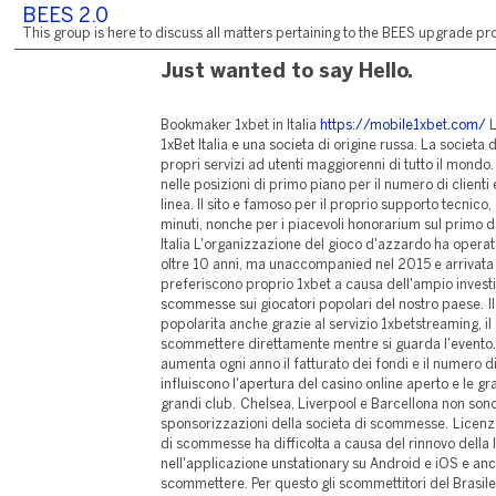
BEES 2.0
This group is here to discuss all matters pertaining to the BEES upgrade pro
Just wanted to say Hello.
Bookmaker 1xbet in Italia
https://mobile1xbet.com/
L
1xBet Italia e una societa di origine russa. La societa
propri servizi ad utenti maggiorenni di tutto il mondo. 
nelle posizioni di primo piano per il numero di clienti e
linea. Il sito e famoso per il proprio supporto tecnico
minuti, nonche per i piacevoli honorarium sul primo d
Italia L'organizzazione del gioco d'azzardo ha operato
oltre 10 anni, ma unaccompanied nel 2015 e arrivata in I
preferiscono proprio 1xbet a causa dell'ampio investi
scommesse sui giocatori popolari del nostro paese. I
popolarita anche grazie al servizio 1xbetstreaming, il
scommettere direttamente mentre si guarda l'evento
aumenta ogni anno il fatturato dei fondi e il numero di 
influiscono l'apertura del casino online aperto e le g
grandi club. Chelsea, Liverpool e Barcellona non sono gl
sponsorizzazioni della societa di scommesse. Licenz
di scommesse ha difficolta a causa del rinnovo della 
nell'applicazione unstationary su Android e iOS e anc
scommettere. Per questo gli scommettitori del Brasile 