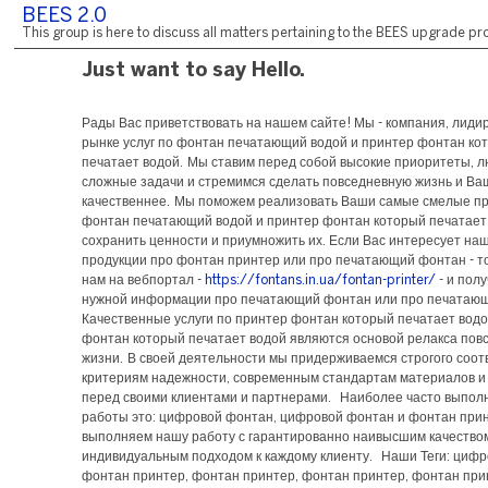
BEES 2.0
This group is here to discuss all matters pertaining to the BEES upgrade pro
Just want to say Hello.
Рады Вас приветствовать на нашем сайте! Мы - компания, лид
рынке услуг по фонтан печатающий водой и принтер фонтан ко
печатает водой. Мы ставим перед собой высокие приоритеты, 
сложные задачи и стремимся сделать повседневную жизнь и В
качественнее. Мы поможем реализовать Ваши самые смелые пр
фонтан печатающий водой и принтер фонтан который печатает
сохранить ценности и приумножить их. Если Вас интересует на
продукции про фонтан принтер или про печатающий фонтан - то
нам на вебпортал -
https://fontans.in.ua/fontan-printer/
- и пол
нужной информации про печатающий фонтан или про печатаю
Качественные услуги по принтер фонтан который печатает водо
фонтан который печатает водой являются основой релакса пов
жизни. В своей деятельности мы придерживаемся строгого соот
критериям надежности, современным стандартам материалов и
перед своими клиентами и партнерами. Наиболее часто выпо
работы это: цифровой фонтан, цифровой фонтан и фонтан при
выполняем нашу работу с гарантированно наивысшим качество
индивидуальным подходом к каждому клиенту. Наши Теги: цифр
фонтан принтер, фонтан принтер, фонтан принтер, фонтан при