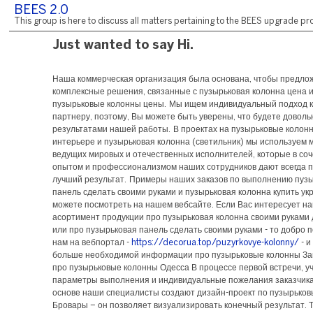
BEES 2.0
This group is here to discuss all matters pertaining to the BEES upgrade pro
Just wanted to say Hi.
Наша коммерческая организация была основана, чтобы предлож
комплексные решения, связанные с пузырьковая колонна цена 
пузырьковые колонны цены. Мы ищем индивидуальный подход к
партнеру, поэтому, Вы можете быть уверены, что будете довол
результатами нашей работы. В проектах на пузырьковые колон
интерьере и пузырьковая колонна (светильник) мы используем
ведущих мировых и отечественных исполнителей, которые в соч
опытом и профессионализмом наших сотрудников дают всегда 
лучший результат. Примеры наших заказов по выполнению пуз
панель сделать своими руками и пузырьковая колонна купить ук
можете посмотреть на нашем вебсайте. Если Вас интересует н
асортимент продукции про пузырьковая колонна своими руками 
или про пузырьковая панель сделать своими руками - то добро 
нам на вебпортал -
https://decorua.top/puzyrkovye-kolonny/
- и
больше необходимой информации про пузырьковые колонны За
про пузырьковые колонны Одесса В процессе первой встречи, 
параметры выполнения и индивидуальные пожелания заказчика
основе наши специалисты создают дизайн-проект по пузырько
Бровары – он позволяет визуализировать конечный результат. 