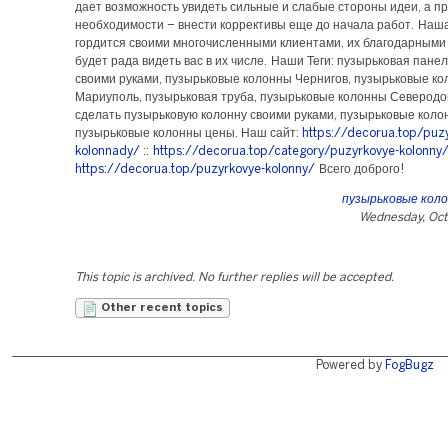
дает возможность увидеть сильные и слабые стороны идеи, а п
необходимости – внести коррективы еще до начала работ. Наш
гордится своими многочисленными клиентами, их благодарными
будет рада видеть вас в их числе. Наши Теги: пузырьковая пане
своими руками, пузырьковые колонны Чернигов, пузырьковые к
Мариуполь, пузырьковая труба, пузырьковые колонны Северодон
сделать пузырьковую колонну своими руками, пузырьковые коло
пузырьковые колонны цены. Наш сайт:
https://decorua.top/puz
kolonnady/
::
https://decorua.top/category/puzyrkovye-kolonny
https://decorua.top/puzyrkovye-kolonny/
Всего доброго!
пузырьковые кол
Wednesday, Oct
This topic is archived. No further replies will be accepted.
Other recent topics
Powered by
FogBugz