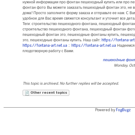
нужной информации про фонтан пешеходный купить или про п
фонтан фото Вы можете заказать пешеходный фонтан это, не в
дома! Просто заполните форму заказа и отправьте ее нам. С Ва
удобное для Вас время свяжется консультант и уточнит все дет
Теги: строительство пешеходного фонтана, пешеходный фонтан
строительство пешеходного фонтана, пешеходный фонтан фот
пешеходный фонтан это, пешеходные фонтаны купить, пешехо
это, пешеходные фонтаны купить. Наш сайт:
https://fontana-art
https://fontana-art.net.ua
::
https://fontana-art.net.ua
Надеемся
плодотворную работу с Вами.
пешеходные фон
Monday, Oct
This topic is archived. No further replies will be accepted.
Other recent topics
Powered by
FogBugz