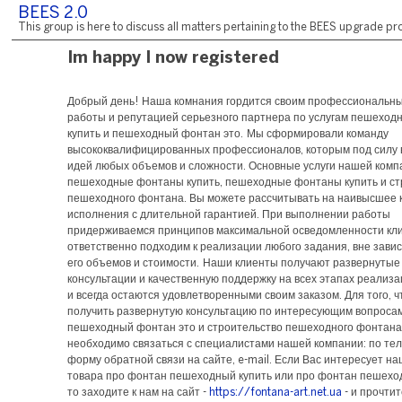
BEES 2.0
This group is here to discuss all matters pertaining to the BEES upgrade pro
Im happy I now registered
Добрый день! Наша комнания гордится своим профессиональн
работы и репутацией серьезного партнера по услугам пешехо
купить и пешеходный фонтан это. Мы сформировали команду
высококвалифицированных профессионалов, которым под силу
идей любых объемов и сложности. Основные услуги нашей компа
пешеходные фонтаны купить, пешеходные фонтаны купить и ст
пешеходного фонтана. Вы можете рассчитывать на наивысшее 
исполнения с длительной гарантией. При выполнении работы
придерживаемся принципов максимальной осведомленности кли
ответственно подходим к реализации любого задания, вне зави
его объемов и стоимости. Наши клиенты получают развернутые
консультации и качественную поддержку на всех этапах реализа
и всегда остаются удовлетворенными своим заказом. Для того, 
получить развернутую консультацию по интересующим вопроса
пешеходный фонтан это и строительство пешеходного фонтана
необходимо связаться с специалистами нашей компании: по те
форму обратной связи на сайте, e-mail. Если Вас интересует н
товара про фонтан пешеходный купить или про фонтан пешеход
то заходите к нам на сайт -
https://fontana-art.net.ua
- и прочти