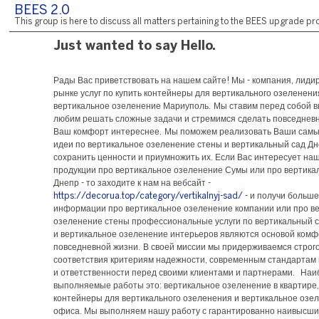
BEES 2.0
This group is here to discuss all matters pertaining to the BEES upgrade pro
Just wanted to say Hello.
Рады Вас приветствовать на нашем сайте! Мы - компания, лид
рынке услуг по купить контейнеры для вертикального озеленени
вертикальное озеленение Мариуполь. Мы ставим перед собой в
любим решать сложные задачи и стремимся сделать повседневн
Ваш комфорт интереснее. Мы поможем реализовать Ваши сам
идеи по вертикальное озеленение стены и вертикальный сад Дн
сохранить ценности и приумножить их. Если Вас интересует на
продукции про вертикальное озеленение Сумы или про вертика
Днепр - то заходите к нам на вебсайт -
https://decorua.top/category/vertikalnyj-sad/
- и получи больш
информации про вертикальное озеленение компании или про в
озеленение стены профессиональные услуги по вертикальный 
и вертикальное озеленение интерьеров являются основой ком
повседневной жизни. В своей миссии мы придерживаемся строг
соответствия критериям надежности, современным стандартам
и ответственности перед своими клиентами и партнерами. Наи
выполняемые работы это: вертикальное озеленение в квартире,
контейнеры для вертикального озеленения и вертикальное озе
офиса. Мы выполняем нашу работу с гарантированно наивысши