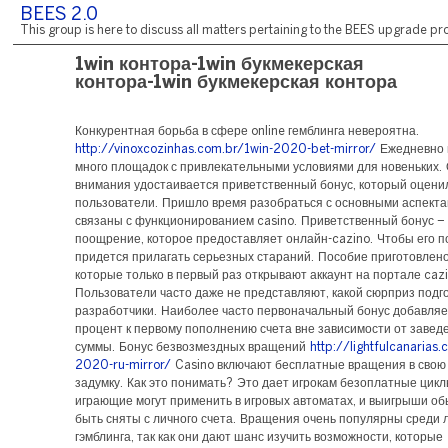
BEES 2.0
This group is here to discuss all matters pertaining to the BEES upgrade pro
1win контора-1win букмекерская
контора-1win букмекерская контора
Конкурентная борьба в сфере online гемблинга невероятна.
http://vinoxcozinhas.com.br/1win-2020-bet-mirror/
Ежедневно 
много площадок с привлекательными условиями для новеньких.
внимания удостаивается приветственный бонус, который оцени
пользователи. Пришло время разобраться с основными аспекта
связаны с функционированием casino. Приветственный бонус –
поощрение, которое предоставляет онлайн-cazino. Чтобы его по
придется прилагать серьезных стараний. Пособие приготовлено
которые только в первый раз открывают аккаунт на портале cazi
Пользователи часто даже не представляют, какой сюрприз подг
разработчики. Наиболее часто первоначальный бонус добавля
процент к первому пополнению счета вне зависимости от завед
суммы. Бонус безвозмездных вращений
http://lightfulcanarias
2020-ru-mirror/
Casino включают бесплатные вращения в свою
задумку. Как это понимать? Это дает игрокам безоплатные цикл
играющие могут применить в игровых автоматах, и выигрыши об
быть сняты с личного счета. Вращения очень популярны среди
гэмблинга, так как они дают шанс изучить возможности, которые