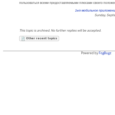
пользоваться всеми предоставляемыми плюсами своего положе
1win мобильное приложени
Sunday, Sept
This topic is archived. No further replies will be accepted.
Other recent topics
Powered by
FogBugz