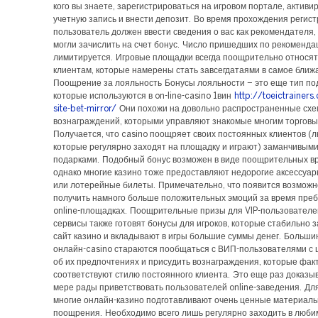
кого вы знаете, зарегистрироваться на игровом портале, активи
учетную запись и внести депозит. Во время прохождения регист
пользователь должен ввести сведения о вас как рекомендателя,
могли зачислить на счет бонус. Число пришедших по рекоменда
лимитируется. Игровые площадки всегда поощрительно относят
клиентам, которые намерены стать завсегдатаями в самое бли
Поощрение за лояльность Бонусы лояльности – это еще тип по
которые используются в on-line-casino 1вин
http://toeictrainers
site-bet-mirror/
Они похожи на довольно распространенные сх
вознаграждений, которыми управляют знакомые многим торговы
Получается, что casino поощряет своих постоянных клиентов (л
которые регулярно заходят на площадку и играют) заманчивым
подарками. Подобный бонус возможен в виде поощрительных в
однако многие казино тоже предоставляют недорогие аксессуар
или лотерейные билеты. Примечательно, что появится возможн
получить намного больше положительных эмоций за время пре
online-площадках. Поощрительные призы для VIP-пользовател
сервисы также готовят бонусы для игроков, которые стабильно з
сайт казино и вкладывают в игры большие суммы денег. Больши
онлайн-casino стараются пообщаться с ВИП-пользователями с 
об их предпочтениях и присудить вознаграждения, которые фак
соответствуют стилю постоянного клиента. Это еще раз доказыв
мере рады приветствовать пользователей online-заведения. Для
многие онлайн-казино подготавливают очень ценные материал
поощрения. Необходимо всего лишь регулярно заходить в люби