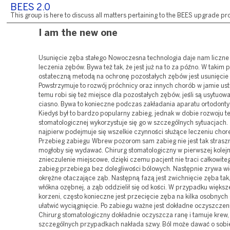
BEES 2.0
This group is here to discuss all matters pertaining to the BEES upgrade pro
I am the new one
Usunięcie zęba stałego Nowoczesna technologia daje nam liczn
leczenia zębów. Bywa też tak, że jest już na to za późno. W takim
ostateczną metodą na ochronę pozostałych zębów jest usunięcie
Powstrzymuje to rozwój próchnicy oraz innych chorób w jamie ustn
temu robi się też miejsce dla pozostałych zębów, jeśli są usytuow
ciasno. Bywa to konieczne podczas zakładania aparatu ortodont
Kiedyś był to bardzo popularny zabieg, jednak w dobie rozwoju te
stomatologicznej wykorzystuje się go w szczególnych sytuacjach
najpierw podejmuje się wszelkie czynności służące leczeniu chor
Przebieg zabiegu Wbrew pozorom sam zabieg nie jest tak straszn
mogłoby się wydawać. Chirurg stomatologiczny w pierwszej kolejn
znieczulenie miejscowe, dzięki czemu pacjent nie traci całkowiteg
zabieg przebiega bez dolegliwości bólowych. Następnie zrywa w
okrężne otaczające ząb. Następną fazą jest zwichnięcie zęba tak
włókna ozębnej, a ząb oddzielił się od kości. W przypadku większej
korzeni, często konieczne jest przecięcie zęba na kilka osobnych 
ułatwić wyciągnięcie. Po zabiegu ważne jest dokładne oczyszczen
Chirurg stomatologiczny dokładnie oczyszcza ranę i tamuje krew,
szczególnych przypadkach nakłada szwy. Ból może dawać o sobi