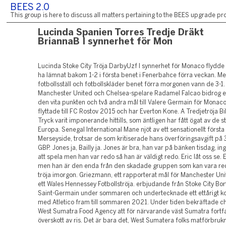
BEES 2.0
This group is here to discuss all matters pertaining to the BEES upgrade pro
Lucinda Spanien Torres Tredje Dräkt
BriannaB I synnerhet för Mon
Lucinda Stoke City Tröja DarbyUzf I synnerhet för Monaco flydde 
ha lämnat bakom 1-2 i första benet i Fenerbahce förra veckan. Me
fotbollsställ och fotbollskläder benet förra morgonen vann de 3-1.
Manchester United och Chelsea-spelare Radamel Falcao bidrog et
den vita punkten och två andra mål till Valere Germain för Mona
flyttade till FC Rostov 2015 och har Everton Kone. A Tredjetröja Bi
Tryck varit imponerande hittills, som äntligen har fått ögat av de s
Europa. Senegal International Mane njöt av ett sensationellt första
Merseyside, trotsar de som kritiserade hans överföringsavgift på 
GBP. Jones ja, Bailly ja. Jones är bra, han var på bänken tisdag, i
att spela men han var redo så han är väldigt redo. Eric låt oss se.
men han är den enda från den skadade gruppen som kan vara r
tröja imorgon. Griezmann, ett rapporterat mål för Manchester Uni
ett Wales Hennessey Fotbollströja. erbjudande från Stoke City Bort
Saint-Germain under sommaren och undertecknade ett ettårigt kon
med Atletico fram till sommaren 2021. Under tiden bekräftade c
West Sumatra Food Agency att för närvarande väst Sumatra fortfa
överskott av ris. Det är bara det, West Sumatera folks matförbruk