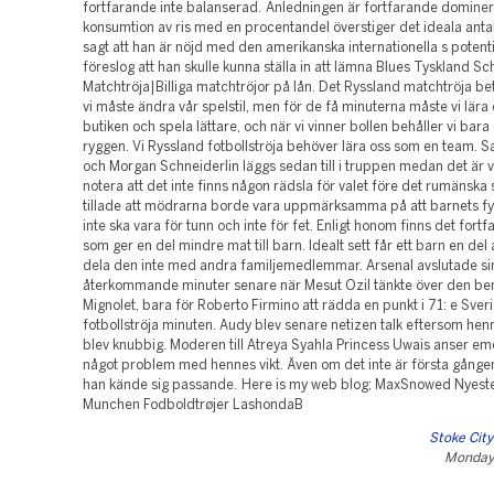
fortfarande inte balanserad. Anledningen är fortfarande domine
konsumtion av ris med en procentandel överstiger det ideala anta
sagt att han är nöjd med den amerikanska internationella s potent
föreslog att han skulle kunna ställa in att lämna Blues Tyskland S
Matchtröja|Billiga matchtröjor på lån. Det Ryssland matchtröja bet
vi måste ändra vår spelstil, men för de få minuterna måste vi lära 
butiken och spela lättare, och när vi vinner bollen behåller vi bara
ryggen. Vi Ryssland fotbollströja behöver lära oss som en team. S
och Morgan Schneiderlin läggs sedan till i truppen medan det är vi
notera att det inte finns någon rädsla för valet före det rumänska
tillade att mödrarna borde vara uppmärksamma på att barnets fys
inte ska vara för tunn och inte för fet. Enligt honom finns det for
som ger en del mindre mat till barn. Idealt sett får ett barn en del 
dela den inte med andra familjemedlemmar. Arsenal avslutade si
återkommande minuter senare när Mesut Ozil tänkte över den b
Mignolet, bara för Roberto Firmino att rädda en punkt i 71: e Sver
fotbollströja minuten. Audy blev senare netizen talk eftersom he
blev knubbig. Moderen till Atreya Syahla Princess Uwais anser emel
något problem med hennes vikt. Även om det inte är första gången,
han kände sig passande. Here is my web blog; MaxSnowed Nyest
Munchen Fodboldtrøjer LashondaB
Stoke City
Monday,