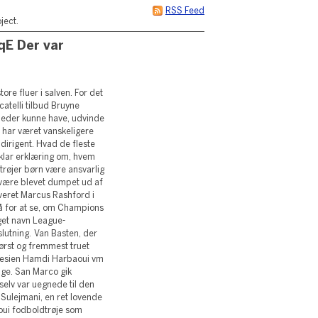
RSS Feed
ject.
jqE Der var
ore fluer i salven. For det
atelli tilbud Bruyne
 leder kunne have, udvinde
 har været vanskeligere
dirigent. Hvad de fleste
 klar erklæring om, hvem
dtrøjer børn være ansvarlig
 være blevet dumpet ud af
veret Marcus Rashford i
 på for at se, om Champions
get navn League-
slutning. Van Basten, der
først og fremmest truet
nesien Hamdi Harbaoui vm
age. San Marco gik
 selv var uegnede til den
m Sulejmani, en ret lovende
oui fodboldtrøje som