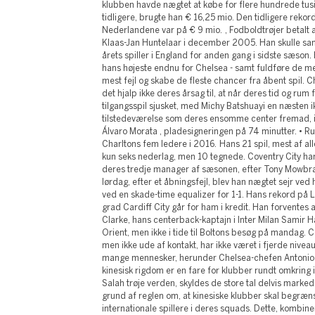
klubben havde nægtet at købe for flere hundrede tusi
tidligere, brugte han € 16,25 mio. Den tidligere rekord
Nederlandene var på € 9 mio. , Fodboldtrøjer betalt a
Klaas-Jan Huntelaar i december 2005. Han skulle san
årets spiller i England for anden gang i sidste sæson
hans højeste endnu for Chelsea - samt fuldføre de me
mest fejl og skabe de fleste chancer fra åbent spil.
det hjalp ikke deres årsag til, at når deres tid og rum 
tilgangsspil sjusket, med Michy Batshuayi en næsten 
tilstedeværelse som deres ensomme center fremad, ind
Álvaro Morata , pladesigneringen på 74 minutter. • Russ
Charltons fem ledere i 2016. Hans 21 spil, mest af al
kun seks nederlag, men 10 tegnede. Coventry City h
deres tredje manager af sæsonen, efter Tony Mowbra
lørdag, efter et åbningsfejl, blev han nægtet sejr ve
ved en skade-time equalizer for 1-1. Hans rekord på L
grad Cardiff City går for ham i kredit. Han forventes
Clarke, hans centerback-kaptajn i Inter Milan Samir 
Orient, men ikke i tide til Boltons besøg på mandag. C
men ikke ude af kontakt, har ikke været i fjerde nive
mange mennesker, herunder Chelsea-chefen Antonio 
kinesisk rigdom er en fare for klubber rundt omkring
Salah trøje verden, skyldes de store tal delvis marked
grund af reglen om, at kinesiske klubber skal begræns
internationale spillere i deres squads. Dette, kombi