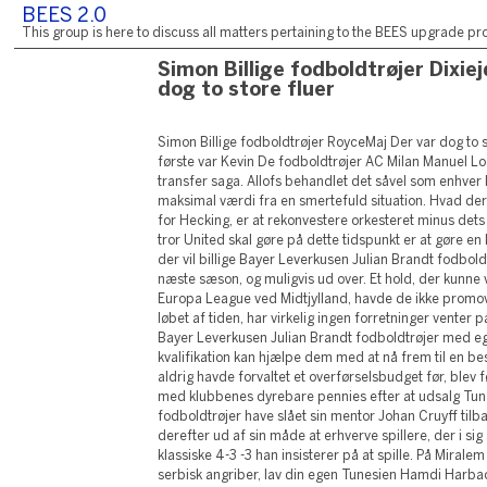
BEES 2.0
This group is here to discuss all matters pertaining to the BEES upgrade pro
Simon Billige fodboldtrøjer Dixie
dog to store fluer
Simon Billige fodboldtrøjer RoyceMaj Der var dog to st
første var Kevin De fodboldtrøjer AC Milan Manuel Loc
transfer saga. Allofs behandlet det såvel som enhver
maksimal værdi fra en smertefuld situation. Hvad der
for Hecking, er at rekonvestere orkesteret minus dets 
tror United skal gøre på dette tidspunkt er at gøre en
der vil billige Bayer Leverkusen Julian Brandt fodbol
næste sæson, og muligvis ud over. Et hold, der kunne
Europa League ved Midtjylland, havde de ikke promo
løbet af tiden, har virkelig ingen forretninger venter
Bayer Leverkusen Julian Brandt fodboldtrøjer med e
kvalifikation kan hjælpe dem med at nå frem til en be
aldrig havde forvaltet et overførselsbudget før, blev 
med klubbenes dyrebare pennies efter at udsalg Tu
fodboldtrøjer have slået sin mentor Johan Cruyff tilb
derefter ud af sin måde at erhverve spillere, der i sig
klassiske 4-3 -3 han insisterer på at spille. På Mirale
serbisk angriber, lav din egen Tunesien Hamdi Harba