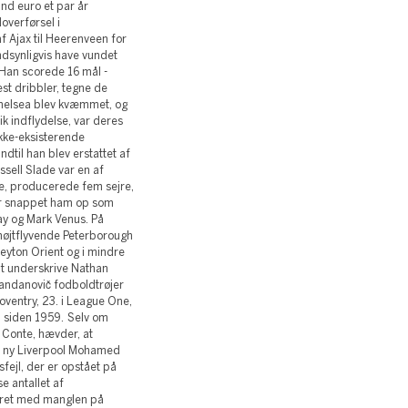
nd euro et par år
overførsel i
f Ajax til Heerenveen for
dsynligvis have vundet
. Han scorede 16 mål -
st dribbler, tegne de
 Chelsea blev kvæmmet, og
fik indflydelse, var deres
ikke-eksisterende
til han blev erstattet af
ell Slade var en af ​​
le, producerede fem sejre,
ar snappet ham op som
y og Mark Venus. På
d højtflyvende Peterborough
eyton Orient og i mindre
 at underskrive Nathan
Handanovič fodboldtrøjer
oventry, 23. i League One,
au siden 1959. Selv om
Conte, hævder, at
 i ny Liverpool Mohamed
sfejl, der er opstået på
e antallet af
neret med manglen på