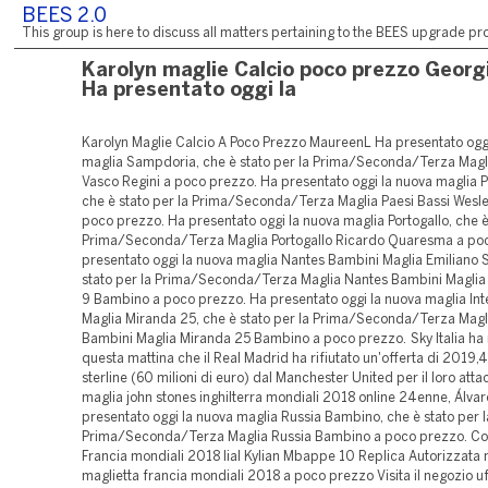
BEES 2.0
This group is here to discuss all matters pertaining to the BEES upgrade pro
Karolyn maglie Calcio poco prezzo Georg
Ha presentato oggi la
Karolyn Maglie Calcio A Poco Prezzo MaureenL Ha presentato ogg
maglia Sampdoria, che è stato per la Prima/Seconda/Terza Mag
Vasco Regini a poco prezzo. Ha presentato oggi la nuova maglia P
che è stato per la Prima/Seconda/Terza Maglia Paesi Bassi Wesle
poco prezzo. Ha presentato oggi la nuova maglia Portogallo, che è
Prima/Seconda/Terza Maglia Portogallo Ricardo Quaresma a po
presentato oggi la nuova maglia Nantes Bambini Maglia Emiliano S
stato per la Prima/Seconda/Terza Maglia Nantes Bambini Maglia 
9 Bambino a poco prezzo. Ha presentato oggi la nuova maglia Int
Maglia Miranda 25, che è stato per la Prima/Seconda/Terza Magli
Bambini Maglia Miranda 25 Bambino a poco prezzo. Sky Italia ha r
questa mattina che il Real Madrid ha rifiutato un'offerta di 2019,4 
sterline (60 milioni di euro) dal Manchester United per il loro att
maglia john stones inghilterra mondiali 2018 online 24enne, Álva
presentato oggi la nuova maglia Russia Bambino, che è stato per l
Prima/Seconda/Terza Maglia Russia Bambino a poco prezzo. C
Francia mondiali 2018 lial Kylian Mbappe 10 Replica Autorizzata
maglietta francia mondiali 2018 a poco prezzo Visita il negozio uf