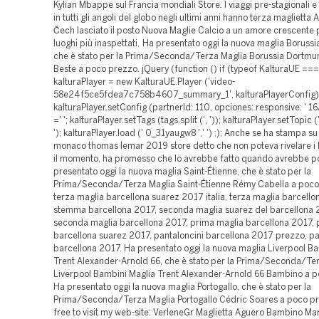
Kylian Mbappe sul Francia mondiali Store. I viaggi pre-stagionali e
in tutti gli angoli del globo negli ultimi anni hanno terza maglietta 
Čech lasciato il posto Nuova Maglie Calcio a un amore crescente p
luoghi più inaspettati. Ha presentato oggi la nuova maglia Boruss
che è stato per la Prima/Seconda/Terza Maglia Borussia Dortmu
Beste a poco prezzo. jQuery (function () if (typeof KalturaUE === 
kalturaPlayer = new KalturaUE.Player ('video-
58e24f5ce5fdea7c758b4607_summary_1', kalturaPlayerConfig)
kalturaPlayer.setConfig (partnerId: 110, opciones: responsive: ' 16/
=' '; kalturaPlayer.setTags (tags.split (', ')); kalturaPlayer.setTopic
'); kalturaPlayer.load (' 0_31yaugw8 ',' ') ;); Anche se ha stampa s
monaco thomas lemar 2019 store detto che non poteva rivelare i 
il momento, ha promesso che lo avrebbe fatto quando avrebbe p
presentato oggi la nuova maglia Saint-Étienne, che è stato per la
Prima/Seconda/Terza Maglia Saint-Étienne Rémy Cabella a poco
terza maglia barcellona suarez 2017 italia, terza maglia barcello
stemma barcellona 2017, seconda maglia suarez del barcellona 
seconda maglia barcellona 2017, prima maglia barcellona 2017, 
barcellona suarez 2017, pantaloncini barcellona 2017 prezzo, pa
barcellona 2017. Ha presentato oggi la nuova maglia Liverpool B
Trent Alexander-Arnold 66, che è stato per la Prima/Seconda/Te
Liverpool Bambini Maglia Trent Alexander-Arnold 66 Bambino a p
Ha presentato oggi la nuova maglia Portogallo, che è stato per la
Prima/Seconda/Terza Maglia Portogallo Cédric Soares a poco pr
free to visit my web-site: VerleneGr Maglietta Aguero Bambino Ma