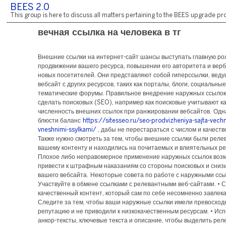
BEES 2.0
This group is here to discuss all matters pertaining to the BEES upgrade pro
вечная ссылка на человека в тг
Внешние ссылки на интернет-сайт шансы выступать главную ро
продвижении вашего ресурса, повышении его авторитета и вер
новых посетителей. Они представляют собой гиперссылки, вед
вебсайт с других ресурсов, таких как порталы, блоги, социальные
тематические форумы. Правильное внедрение наружных ссылок
сделать поисковых (SEO), например как поисковые учитывают ка
численность внешних ссылок при ранжировании вебсайтов. Одн
блюсти баланс
https://sitesseo.ru/seo-prodvizheniya-sajta-vech
vneshnimi-ssylkami/
, дабы не перестараться с числом и качеств
Также нужно смотреть за тем, чтобы внешние ссылки были рел
вашему контенту и находились на почитаемых и влиятельных ре
Плохое либо неправомерное применение наружных ссылок воз
привести к штрафным наказаниям со стороны поисковых и снизи
вашего вебсайта. Некоторые совета по работе с наружными ссы
Участвуйте в обмене ссылками с релевантными веб-сайтами. • 
качественный контент, который сам по себе несомненно завлекат
Следите за тем, чтобы ваши наружные ссылки имели превосход
репутацию и не приводили к низкокачественным ресурсам. • Ис
анкор-тексты, ключевые текста и описание, чтобы выделить рел